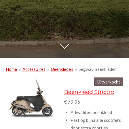
Home
»
Accessoires
»
Beenkleden
»
Segway Beenkleden
Uitverkocht
Beenkleed Strictro
€ 79,95
A-kwaliteit beenkleed
Past op bijna alle scooters
door extra koortjes