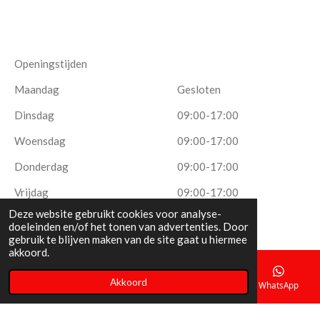
Openingstijden
Maandag
Gesloten
Dinsdag
09:00-17:00
Woensdag
09:00-17:00
Donderdag
09:00-17:00
Vrijdag
09:00-17:00
Deze website gebruikt cookies voor analyse-
Zaterdag
10:00-14:00
doeleinden en/of het tonen van advertenties. Door
gebruik te blijven maken van de site gaat u hiermee
Zondag
Gesloten
akkoord.
Akkoord
E-mailadres
Telefoonnummer
Kaart
WhatsApp