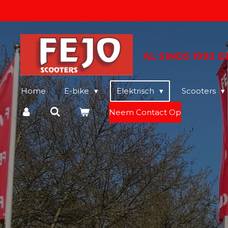
Ga
direct
naar
de
AL SINDS 1992 
hoofdinhoud
Home
E-bike
Elektrisch
Scooters
Neem Contact Op