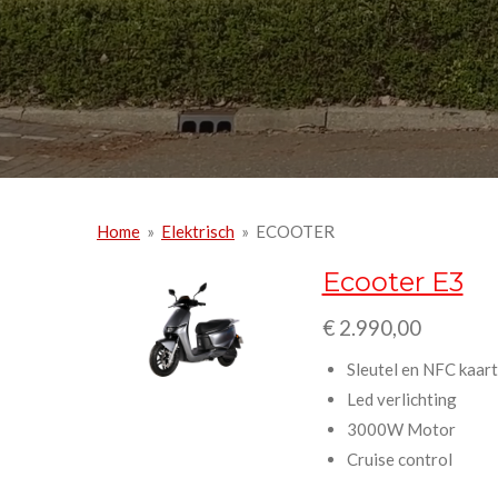
Home
»
Elektrisch
»
ECOOTER
Ecooter E3
€ 2.990,00
Sleutel en NFC kaart
Led verlichting
3000W Motor
Cruise control