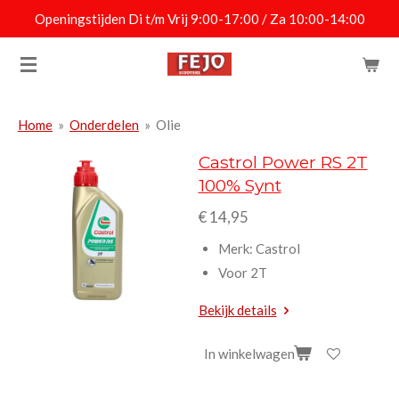
Openingstijden Di t/m Vrij 9:00-17:00 / Za 10:00-14:00
Ga
direct
naar
de
hoofdinhoud
Home
»
Onderdelen
»
Olie
Castrol Power RS 2T
100% Synt
€ 14,95
Merk: Castrol
Voor 2T
Bekijk details
In winkelwagen