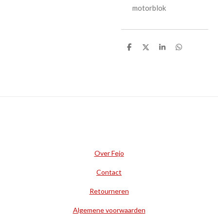
motorblok
D
D
S
D
e
e
h
e
l
e
a
l
e
l
r
e
n
e
n
Over Fejo
Contact
Retourneren
Algemene voorwaarden