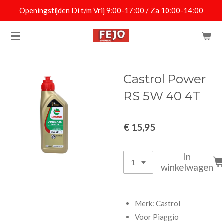
Openingstijden Di t/m Vrij 9:00-17:00 / Za 10:00-14:00
Ga
direct
naar
de
hoofdinhoud
Castrol Power
RS 5W 40 4T
€ 15,95
In
winkelwagen
Merk: Castrol
Voor Piaggio