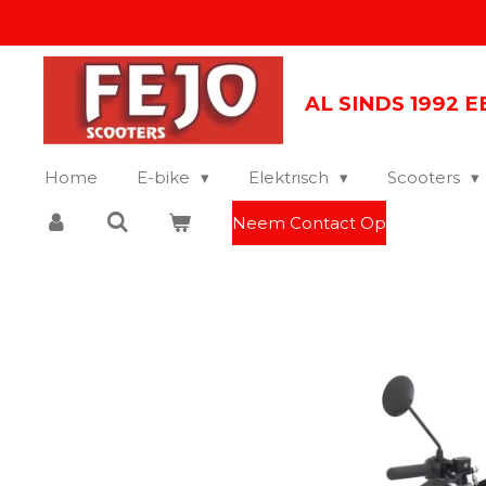
Ga
direct
naar
AL SINDS 1992 
de
hoofdinhoud
Home
E-bike
Elektrisch
Scooters
Neem Contact Op