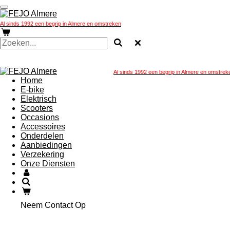
Ga
direct
Al sinds 1992 een begrip in Almere en omstreken
naar
de
hoofdinhoud
Al sinds 1992 een begrip in Almere en omstrek
Home
E-bike
Elektrisch
Scooters
Occasions
Accessoires
Onderdelen
Aanbiedingen
Verzekering
Onze Diensten
Neem Contact Op