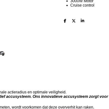
3000W Motor
Cruise control
D
D
S
e
e
h
l
e
a
e
l
r
n
e
le actieradius en optimale veiligheid.
ief accusysteem. Ons innovatieve accusysteem zorgt voor e
eten, wordt voorkomen dat deze oververhit kan raken.