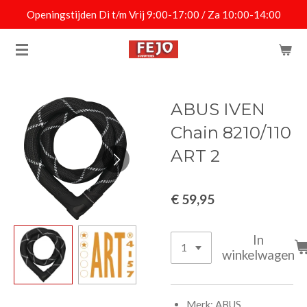
Openingstijden Di t/m Vrij 9:00-17:00 / Za 10:00-14:00
Ga
direct
naar
de
hoofdinhoud
ABUS IVEN
Chain 8210/110
ART 2
€ 59,95
In
winkelwagen
Merk: ABUS