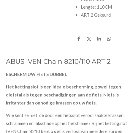
Lengte: 110CM
ART 2 Gekeurd
D
D
S
D
e
e
h
e
l
e
a
l
e
l
r
e
n
e
n
ABUS IVEN Chain 8210/110 ART 2
ESCHERM UW FIETS DUBBEL
Het kettingslot is een ideale bescherming, zowel tegen
diefstal als tegen beschadigingen aan de fiets. Niets is
irritanter dan onnodige krassen op uw fiets.
Wie kent ze niet, de door een fietsslot veroorzaakte krassen,
schrammen en lakschade op het fietsframe? Bij het kettingslot
IVEN Chain 8210 bent u gelijk verlost van meerdere zorgen: