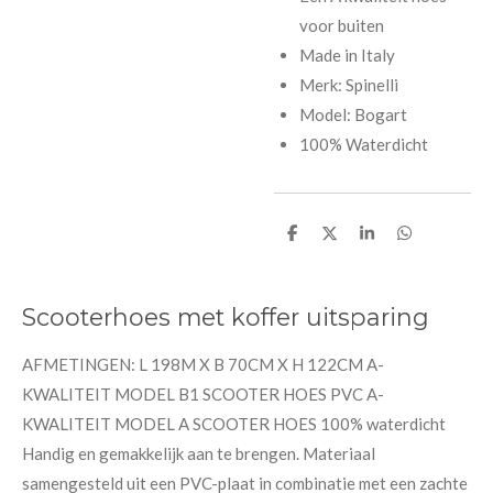
voor buiten
Made in Italy
Merk: Spinelli
Model: Bogart
100% Waterdicht
D
D
S
D
e
e
h
e
l
e
a
l
e
l
r
e
n
e
n
Scooterhoes met koffer uitsparing
AFMETINGEN: L 198M X B 70CM X H 122CM A-
KWALITEIT MODEL B1 SCOOTER HOES PVC A-
KWALITEIT MODEL A SCOOTER HOES 100% waterdicht
Handig en gemakkelijk aan te brengen. Materiaal
samengesteld uit een PVC-plaat in combinatie met een zachte