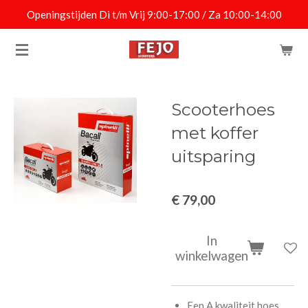
Openingstijden Di t/m Vrij 9:00-17:00 / Za 10:00-14:00
Ga
direct
naar
de
hoofdinhoud
Scooterhoes
met koffer
uitsparing
€ 79,00
In
winkelwagen
Een A kwaliteit hoes