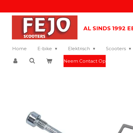
Ga
direct
naar
AL SINDS 1992 
de
hoofdinhoud
Home
E-bike
Elektrisch
Scooters
Neem Contact Op