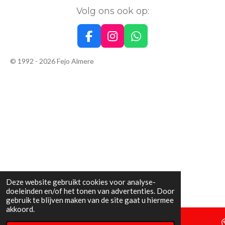
Volg ons ook op:
F
I
W
a
n
h
© 1992 - 2026 Fejo Almere
c
s
a
e
t
t
b
a
s
o
g
A
o
r
p
k
a
p
m
Deze website gebruikt cookies voor analyse-
doeleinden en/of het tonen van advertenties. Door
gebruik te blijven maken van de site gaat u hiermee
akkoord.