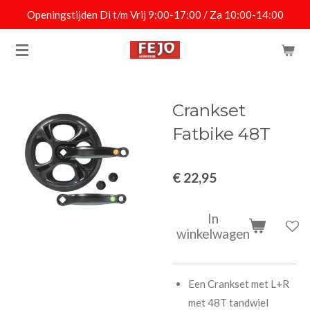
Openingstijden Di t/m Vrij 9:00-17:00 / Za 10:00-14:00
Ga
direct
naar
de
hoofdinhoud
Crankset
Fatbike 48T
€ 22,95
In
winkelwagen
Een Crankset met L+R
met 48T tandwiel