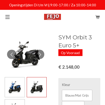
Openingstijden Di t/m Vrij 9:00-17:00 / Za 10:00-14:00
Ga
direct
naar
de
hoofdinhoud
SYM Orbit 3
Euro 5+
Op Vooraad
€ 2.148,00
Kleur
Blauw/Mat Grijs