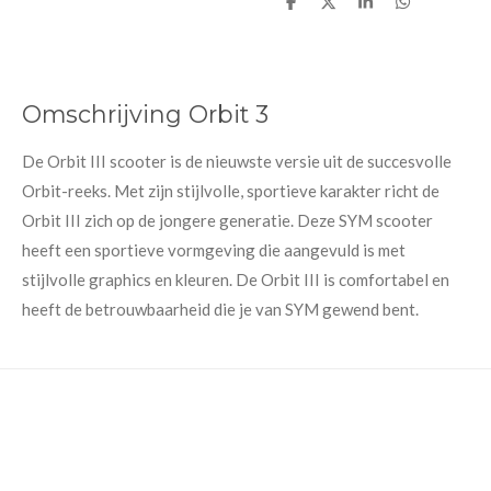
D
D
S
D
e
e
h
e
l
e
a
l
e
l
r
e
n
e
n
Omschrijving Orbit 3
De Orbit III scooter is de nieuwste versie uit de succesvolle
Orbit-reeks. Met zijn stijlvolle, sportieve karakter richt de
Orbit III zich op de jongere generatie. Deze SYM scooter
heeft een sportieve vormgeving die aangevuld is met
stijlvolle graphics en kleuren. De Orbit III is comfortabel en
heeft de betrouwbaarheid die je van SYM gewend bent.