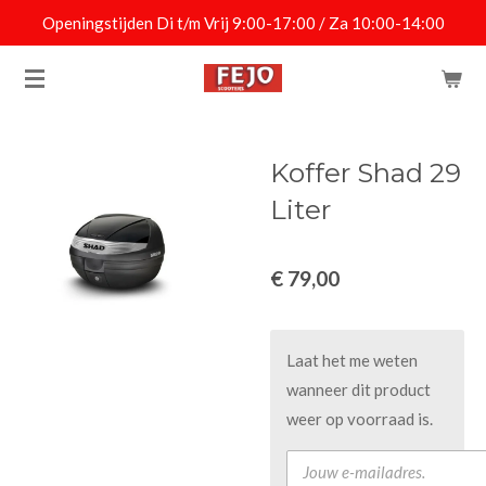
Openingstijden Di t/m Vrij 9:00-17:00 / Za 10:00-14:00
Ga
direct
naar
de
hoofdinhoud
Koffer Shad 29
Liter
€ 79,00
Laat het me weten
wanneer dit product
weer op voorraad is.