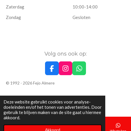
Zaterdag
10:00-14:00
Zondag
Gesloten
Volg ons ook op:
F
I
W
a
n
h
© 1992 - 2026 Fejo Almere
c
s
a
e
t
t
b
a
s
Deze website gebruikt cookies voor analyse-
o
g
A
doeleinden en/of het tonen van advertenties. Door
o
r
p
gebruik te blijven maken van de site gaat u hiermee
k
a
p
akkoord.
m
Akkoord
E-mailadres
Telefoonnummer
Kaart
WhatsApp