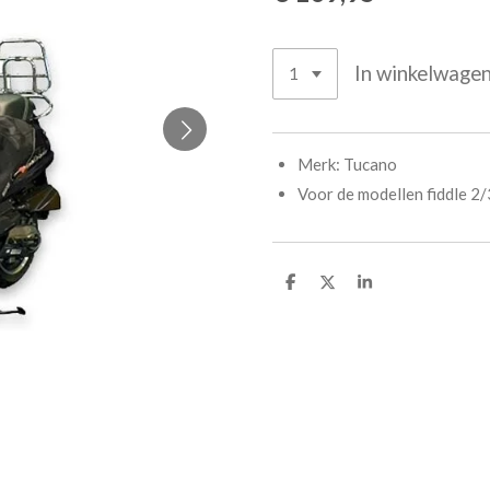
In winkelwage
Merk: Tucano
Voor de modellen fiddle 2/
D
D
S
e
e
h
l
e
a
e
l
r
n
e