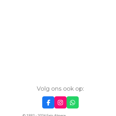
Volg ons ook op:
F
I
W
a
n
h
© 1992 - 2026 Fejo Almere