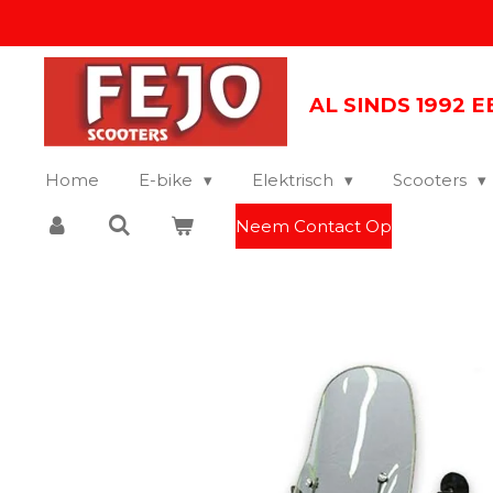
Ga
direct
naar
AL SINDS 1992 
de
hoofdinhoud
Home
E-bike
Elektrisch
Scooters
Neem Contact Op