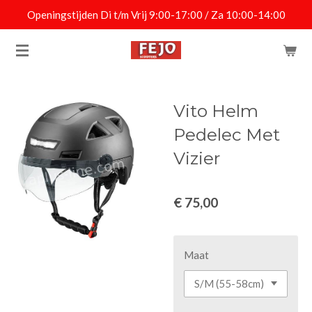
Openingstijden Di t/m Vrij 9:00-17:00 / Za 10:00-14:00
Ga
direct
naar
de
hoofdinhoud
Vito Helm
Pedelec Met
Vizier
€ 75,00
Maat