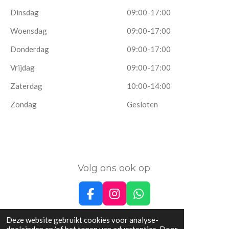
Dinsdag
09:00-17:00
Woensdag
09:00-17:00
Donderdag
09:00-17:00
Vrijdag
09:00-17:00
Zaterdag
10:00-14:00
Zondag
Gesloten
Volg ons ook op:
F
I
W
a
n
h
© 1992 - 2026 Fejo Almere
c
s
a
Deze website gebruikt cookies voor analyse-