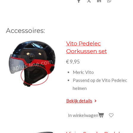
D
D
S
D
e
e
h
e
l
e
a
l
e
l
r
e
n
e
n
Accessoires:
Vito Pedelec
Oorkussen set
€ 9,95
Merk: Vito
Passend op de Vito Pedelec
helmen
Bekijk details
In winkelwagen